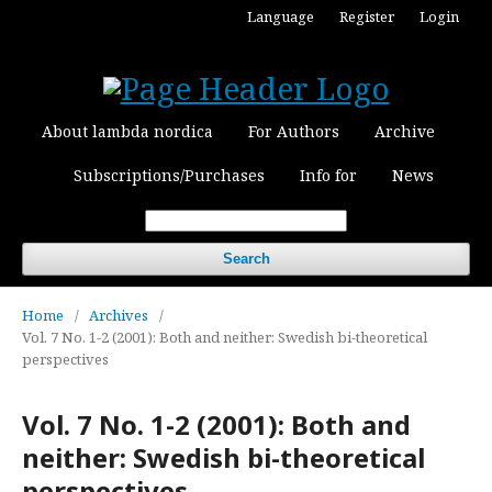
Language
Register
Login
About lambda nordica
For Authors
Archive
Subscriptions/Purchases
Info for
News
Search
Home
/
Archives
/
Vol. 7 No. 1-2 (2001): Both and neither: Swedish bi-theoretical
perspectives
Vol. 7 No. 1-2 (2001): Both and
neither: Swedish bi-theoretical
perspectives