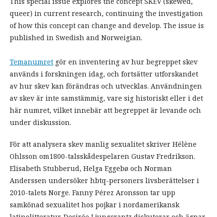
This special issue explores the concept SKEV (skewed,
queer) in current research, continuing the investigation
of how this concept can change and develop. The issue is
published in Swedish and Norweigian.
Temanumret
gör en inventering av hur begreppet skev
används i forskningen idag, och fortsätter utforskandet
av hur skev kan förändras och utvecklas. Användningen
av skev är inte samstämmig, vare sig historiskt eller i det
här numret, vilket innebär att begreppet är levande och
under diskussion.
För att analysera skev manlig sexualitet skriver Hélène
Ohlsson om1800-talsskådespelaren Gustav Fredrikson.
Elisabeth Stubberud, Helga Eggebø och Norman
Anderssen undersöker hbtq-personers livsberättelser i
2010-talets Norge. Fanny Pérez Aronsson tar upp
samkönad sexualitet hos pojkar i nordamerikansk
latinolitteratur. Desirée Ljungcrantz diskuterar och ägnar