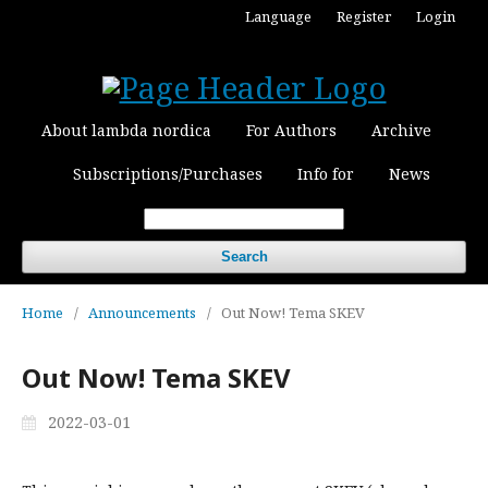
Language
Register
Login
About lambda nordica
For Authors
Archive
Subscriptions/Purchases
Info for
News
Search
Home
/
Announcements
/
Out Now! Tema SKEV
Out Now! Tema SKEV
2022-03-01