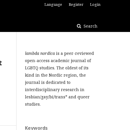
Language
Register
Login
Search
lambda nordica
is a peer-reviewed
t
open-access academic journal of
LGBTQ studies. The oldest of its
kind in the Nordic region, the
journal is dedicated to
interdisciplinary research in
lesbian/gay/bi/trans* and queer
studies.
Keywords