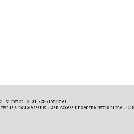
2573 (print), 2001-7286 (online)
r two is a double issue; Open Access
under the terms of the
CC B