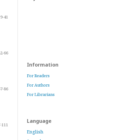
9-41
42-66
Information
For Readers
For Authors
67-86
For Librarians
Language
-111
English