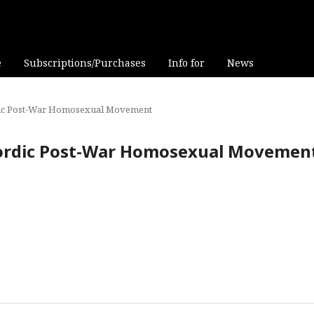
e
Subscriptions/Purchases
Info for
News
ordic Post-War Homosexual Movement
e Nordic Post-War Homosexual Movemen