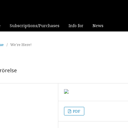
e
Subscriptions/Purchases
Info for
News
sue
/
We're Here!
srörelse
PDF