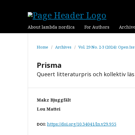
About lambda nordica
For Authors
Archiv
Home
/
Archives
/
Vol. 29 No. 2-3 (2024): Open Is
Prisma
Queert litteraturpris och kollektiv lä
Makz Bjuggfält
Lou Mattei
https://doi.org/10.34041/ln.v29.955
DOI: