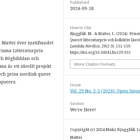
Published
2024-09-18
How to Cite
Bjuggfält, M., & Mattei, L. (2024). Pris
Queert litteraturpris och kollektiv läsrö
 Mattei över instiftandet
Lambda Nordica
,
29
(2-3), 151-159.
risma Litteraturpris.
https://doi.org/10.34041/ln.v29.955
ch Bögbibblan och
More Citation Formats
a är ett ideellt projekt
ch prisa nordisk queer
 queers.
Issue
Vol. 29 No. 2-3 (2024): Open Issu
Section
We're Here!
Copyright (c) 2024 Makz Bjuggfält, 
Mattei