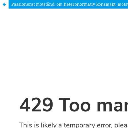
Passionerat motstånd: om heteronormativ könsmakt, mots