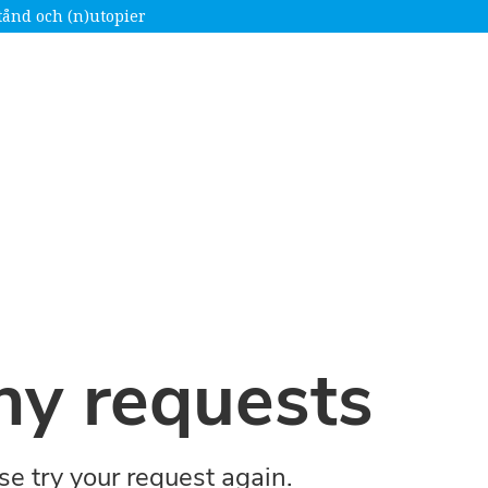
tånd och (n)utopier