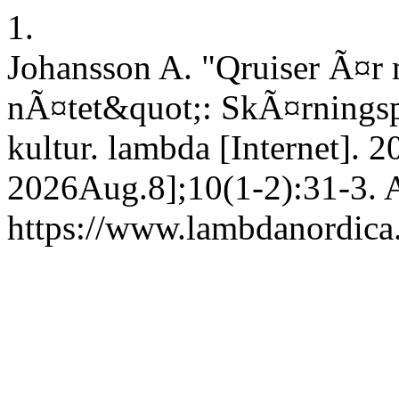
1.
Johansson A. "Qruiser Ã¤r
nÃ¤tet&quot;: SkÃ¤rningsp
kultur. lambda [Internet]. 2
2026Aug.8];10(1-2):31-3. A
https://www.lambdanordica.