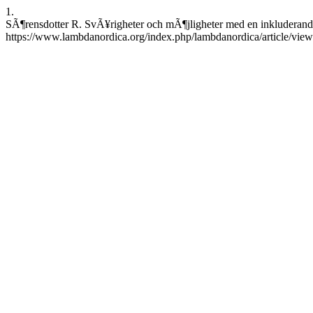
1.
SÃ¶rensdotter R. SvÃ¥righeter och mÃ¶jligheter med en inkluderande
https://www.lambdanordica.org/index.php/lambdanordica/article/vie