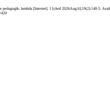
 pedagogik. lambda [Internet]. 1 [cited 2026Aug.6];19(2):140-5. Avail
w/420