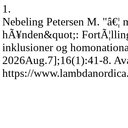
1.
Nebeling Petersen M. "â€¦ m
hÃ¥nden&quot;: FortÃ¦llin
inklusioner og homonational
2026Aug.7];16(1):41-8. Ava
https://www.lambdanordica.