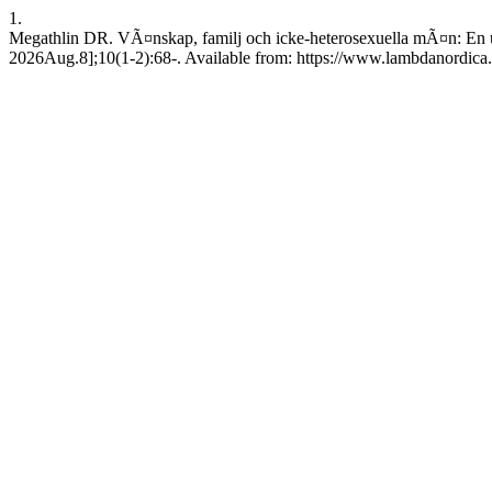
1.
Megathlin DR. VÃ¤nskap, familj och icke-heterosexuella mÃ¤n: En un
2026Aug.8];10(1-2):68-. Available from: https://www.lambdanordica.