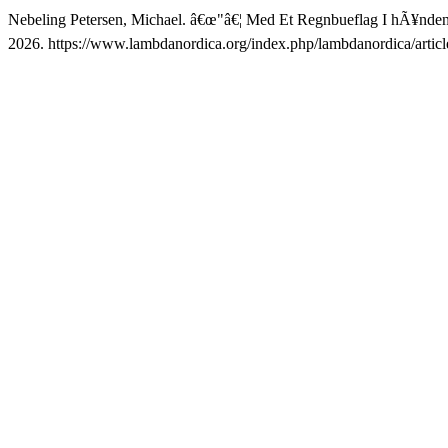
Nebeling Petersen, Michael. â€œ"â€¦ Med Et Regnbueflag I hÃ¥nde
2026. https://www.lambdanordica.org/index.php/lambdanordica/articl