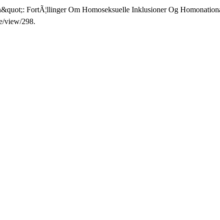
n&quot;: FortÃ¦llinger Om Homoseksuelle Inklusioner Og Homonationa
e/view/298.