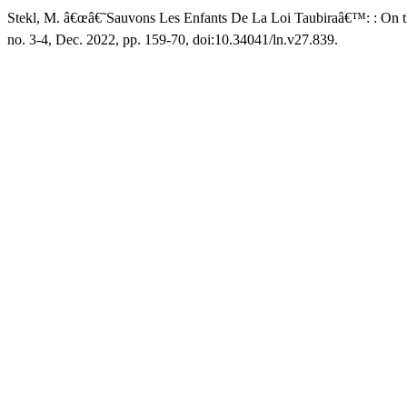
Stekl, M. â€œâ€˜Sauvons Les Enfants De La Loi Taubiraâ€™: : On th
no. 3-4, Dec. 2022, pp. 159-70, doi:10.34041/ln.v27.839.