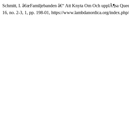
Schmitt, I. â€œFamiljebanden â€“ Att Knyta Om Och upplÃ¶sa Quee
16, no. 2-3, 1, pp. 198-01, https://www.lambdanordica.org/index.php