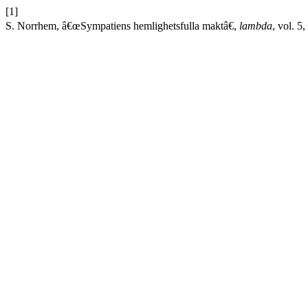
[1]
S. Norrhem, â€œSympatiens hemlighetsfulla maktâ€,
lambda
, vol. 5,