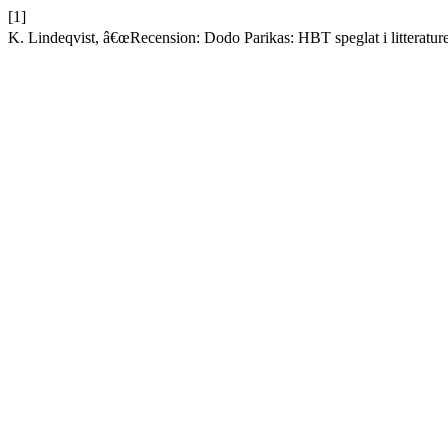
[1]
K. Lindeqvist, â€œRecension: Dodo Parikas: HBT speglat i litteratur