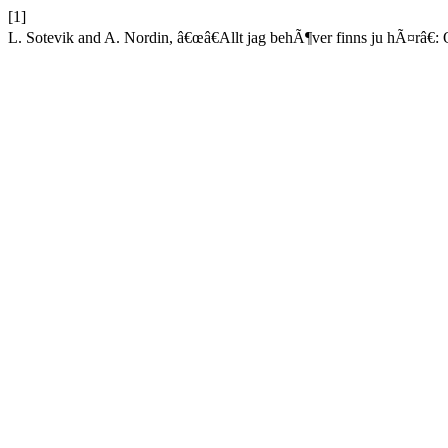
[1]
L. Sotevik and A. Nordin, â€œâ€Allt jag behÃ¶ver finns ju hÃ¤râ€