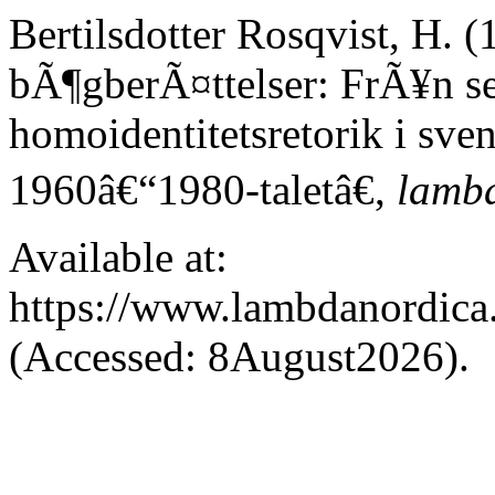
Bertilsdotter Rosqvist, H. 
bÃ¶gberÃ¤ttelser: FrÃ¥n sex
homoidentitetsretorik i sv
1960â€“1980-taletâ€,
lamb
Available at:
https://www.lambdanordica.
(Accessed: 8August2026).