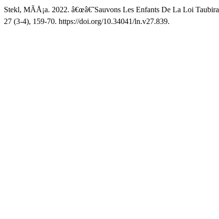
Stekl, MÃ­Å¡a. 2022. â€œâ€˜Sauvons Les Enfants De La Loi Taubiraâ
27 (3-4), 159-70. https://doi.org/10.34041/ln.v27.839.