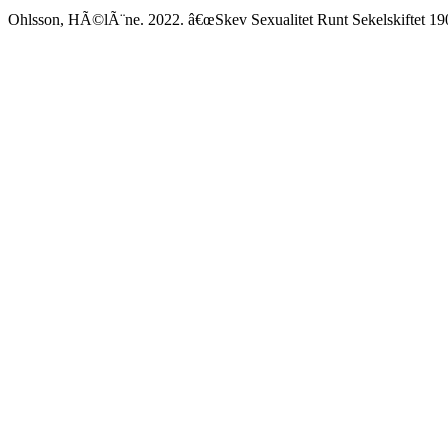
Ohlsson, HÃ©lÃ¨ne. 2022. â€œSkev Sexualitet Runt Sekelskiftet 19