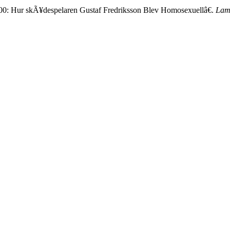
00: Hur skÃ¥despelaren Gustaf Fredriksson Blev Homosexuellâ€.
Lam