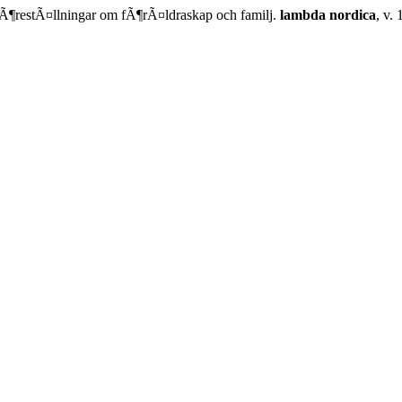
Ã¶restÃ¤llningar om fÃ¶rÃ¤ldraskap och familj.
lambda nordica
, v.