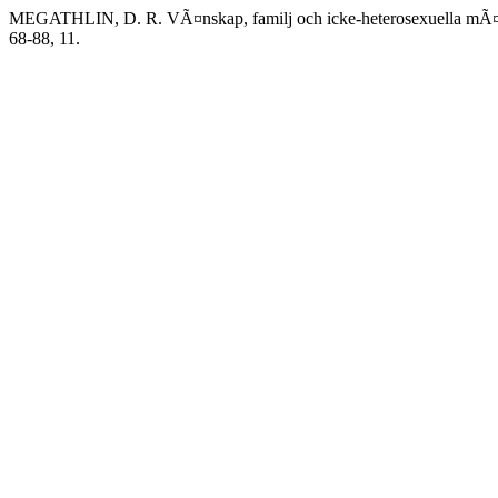
MEGATHLIN, D. R. VÃ¤nskap, familj och icke-heterosexuella mÃ¤n
68-88, 11.