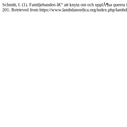
Schmitt, I. (1). Familjebanden â€“ att knyta om och upplÃ¶sa queer
201. Retrieved from https://www.lambdanordica.org/index.php/lambda