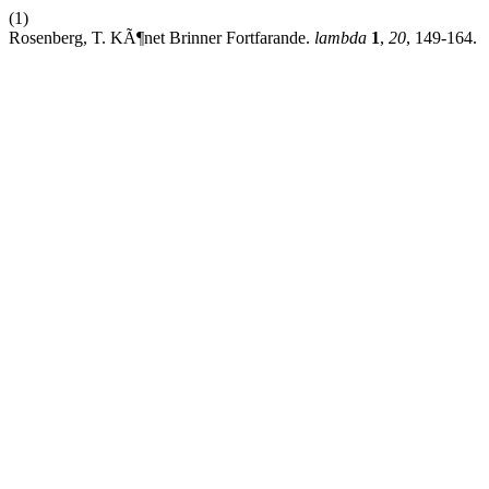
(1)
Rosenberg, T. KÃ¶net Brinner Fortfarande.
lambda
1
,
20
, 149-164.