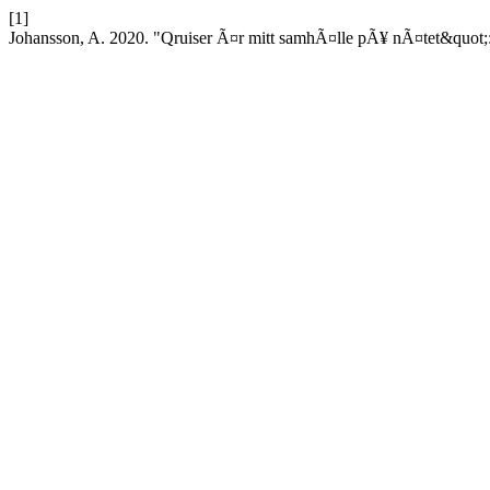
[1]
Johansson, A. 2020. "Qruiser Ã¤r mitt samhÃ¤lle pÃ¥ nÃ¤tet&quot;: