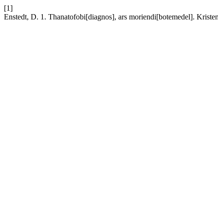
[1]
Enstedt, D. 1. Thanatofobi[diagnos], ars moriendi[botemedel]. Kristen