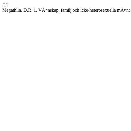
[1]
Megathlin, D.R. 1. VÃ¤nskap, familj och icke-heterosexuella mÃ¤n: