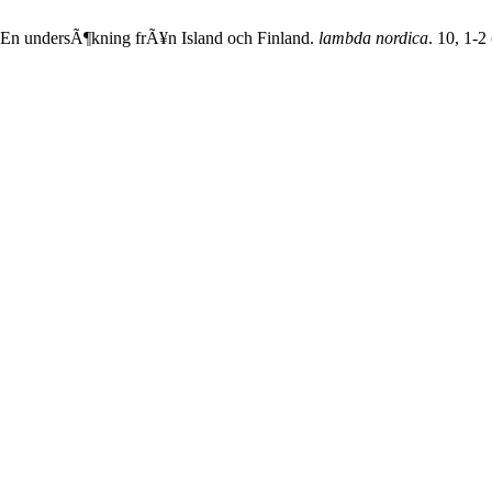
 En undersÃ¶kning frÃ¥n Island och Finland.
lambda nordica
. 10, 1-2