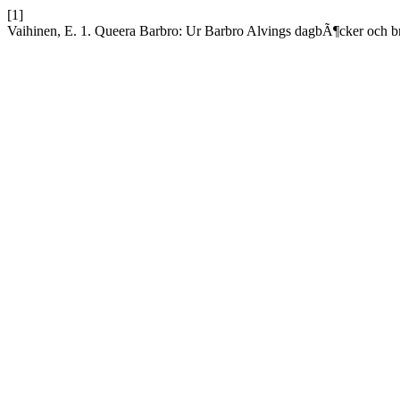
[1]
Vaihinen, E. 1. Queera Barbro: Ur Barbro Alvings dagbÃ¶cker och 