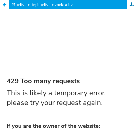
Horliv är liv; horliv är vackra liv