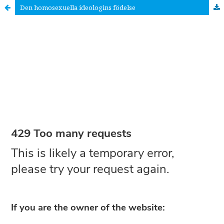
Den homosexuella ideologins födelse