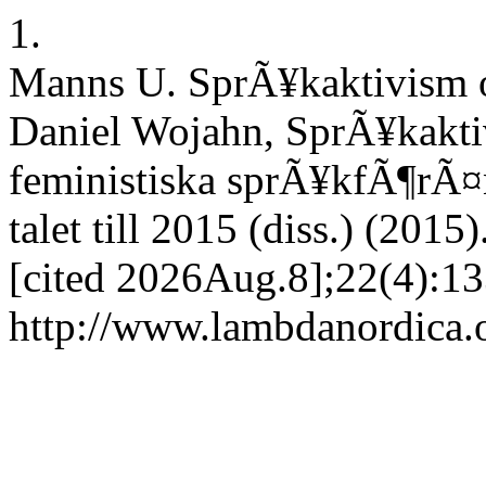
1.
Manns U. SprÃ¥kaktivism o
Daniel Wojahn, SprÃ¥kakti
feministiska sprÃ¥kfÃ¶rÃ¤n
talet till 2015 (diss.) (201
[cited 2026Aug.8];22(4):13
http://www.lambdanordica.o