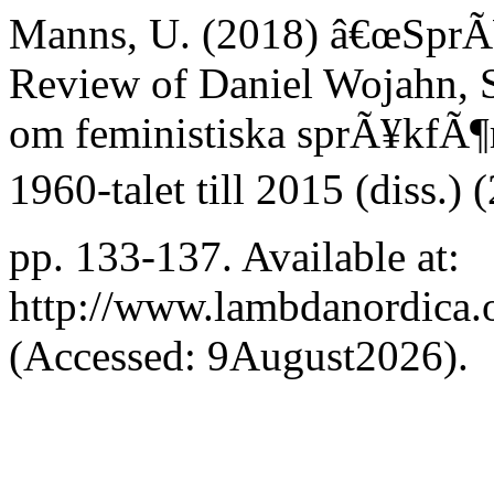
Manns, U. (2018) â€œSprÃ¥
Review of Daniel Wojahn, 
om feministiska sprÃ¥kfÃ¶
1960-talet till 2015 (diss.) 
pp. 133-137. Available at:
http://www.lambdanordica.o
(Accessed: 9August2026).