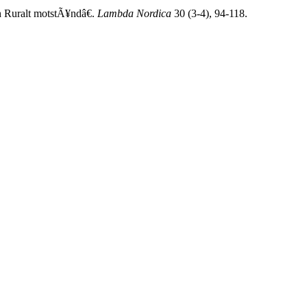
 Ruralt motstÃ¥ndâ€.
Lambda Nordica
30 (3-4), 94-118.