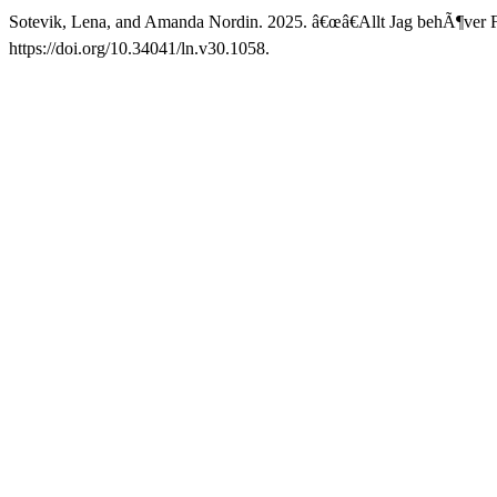
Sotevik, Lena, and Amanda Nordin. 2025. â€œâ€Allt Jag behÃ¶ver
https://doi.org/10.34041/ln.v30.1058.