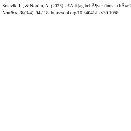
Sotevik, L., & Nordin, A. (2025). â€Allt jag behÃ¶ver finns ju hÃ¤
Nordica
,
30
(3-4), 94-118. https://doi.org/10.34041/ln.v30.1058