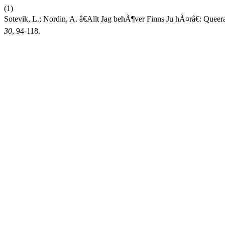
(1)
Sotevik, L.; Nordin, A. â€Allt Jag behÃ¶ver Finns Ju hÃ¤râ€: Q
30
, 94-118.